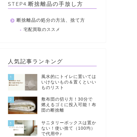
STEP4.断捨離品の手放し方
断捨離品の処分の方法、捨て方
宅配買取のススメ
人気記事ランキング
風水的にトイレに置いては
1
いけないもの＆置くといい
ものリスト
敷布団の切り方！30分で
2
燃えるゴミに投入可能！布
団の断捨離
サニタリーボックスは置か
3
ない！使い捨て（100均）
で代用中♪