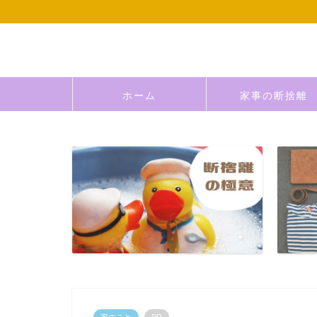
ホーム
家事の断捨離
家のこと
PR