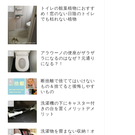
トイレの観葉植物におすす
4
め！窓のない日陰のトイレ
でも枯れない植物
アラウーノの便座がザラザ
5
ラになるのはなぜ？元通り
になる？！
断捨離で捨ててはいけない
6
もの＆捨てると後悔しやす
いもの
洗濯機の下にキャスター付
7
きの台を置くメリットデメ
リット
洗濯物を畳まない収納！オ
8