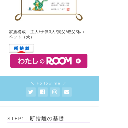
家族構成：主人/子供3人/実父/叔父/私＋
ペット（犬）
＼ Follow me ／
STEP1．断捨離の基礎