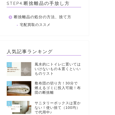
STEP4.断捨離品の手放し方
断捨離品の処分の方法、捨て方
宅配買取のススメ
人気記事ランキング
風水的にトイレに置いては
1
いけないもの＆置くといい
ものリスト
敷布団の切り方！30分で
2
燃えるゴミに投入可能！布
団の断捨離
サニタリーボックスは置か
3
ない！使い捨て（100均）
で代用中♪