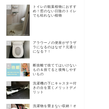
トイレの観葉植物におすす
4
め！窓のない日陰のトイレ
でも枯れない植物
アラウーノの便座がザラザ
5
ラになるのはなぜ？元通り
になる？！
断捨離で捨ててはいけない
6
もの＆捨てると後悔しやす
いもの
洗濯機の下にキャスター付
7
きの台を置くメリットデメ
リット
洗濯物を畳まない収納！オ
8