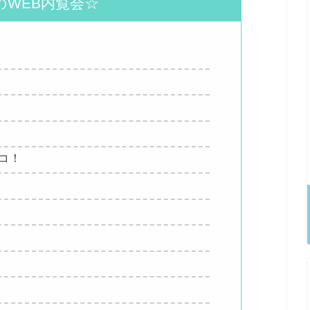
のWEB内覧会☆
ココ！