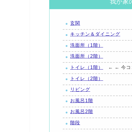
我が家
玄関
キッチン＆ダイニング
洗面所（1階）
洗面所（2階）
トイレ（1階）
← ← 今
トイレ（2階）
リビング
お風呂1階
お風呂2階
階段