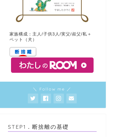
家族構成：主人/子供3人/実父/叔父/私＋
ペット（犬）
＼ Follow me ／
STEP1．断捨離の基礎