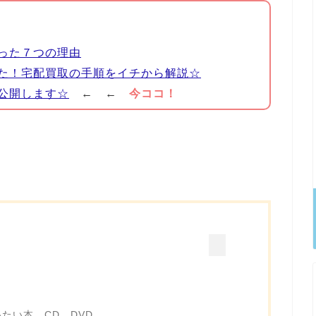
った７つの理由
た！宅配買取の手順をイチから解説☆
公開します☆
← ←
今ココ！
たい本、CD、DVD