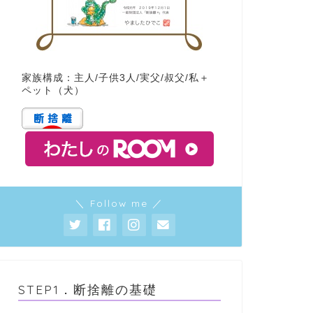
家族構成：主人/子供3人/実父/叔父/私＋
ペット（犬）
＼ Follow me ／
STEP1．断捨離の基礎