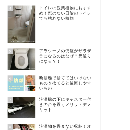
トイレの観葉植物におすす
4
め！窓のない日陰のトイレ
でも枯れない植物
アラウーノの便座がザラザ
5
ラになるのはなぜ？元通り
になる？！
断捨離で捨ててはいけない
6
もの＆捨てると後悔しやす
いもの
洗濯機の下にキャスター付
7
きの台を置くメリットデメ
リット
洗濯物を畳まない収納！オ
8