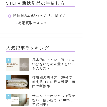
STEP4.断捨離品の手放し方
断捨離品の処分の方法、捨て方
宅配買取のススメ
人気記事ランキング
風水的にトイレに置いては
1
いけないもの＆置くといい
ものリスト
敷布団の切り方！30分で
2
燃えるゴミに投入可能！布
団の断捨離
サニタリーボックスは置か
3
ない！使い捨て（100均）
で代用中♪