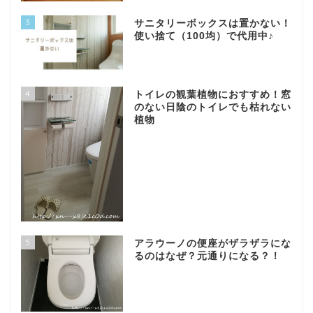
3
サニタリーボックスは置かない！
使い捨て（100均）で代用中♪
4
トイレの観葉植物におすすめ！窓
のない日陰のトイレでも枯れない
植物
5
アラウーノの便座がザラザラにな
るのはなぜ？元通りになる？！