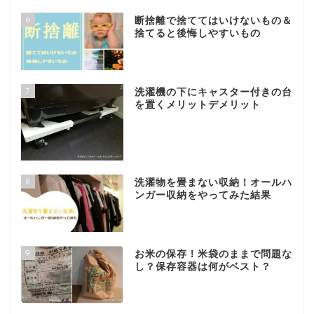
6
断捨離で捨ててはいけないもの＆
捨てると後悔しやすいもの
7
洗濯機の下にキャスター付きの台
を置くメリットデメリット
8
洗濯物を畳まない収納！オールハ
ンガー収納をやってみた結果
9
お米の保存！米袋のままで問題な
し？保存容器は何がベスト？