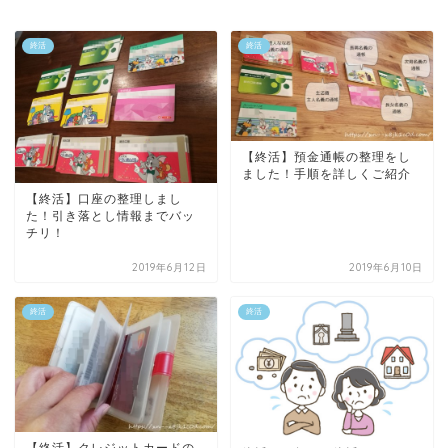
終活
終活
【終活】預金通帳の整理をし
ました！手順を詳しくご紹介
【終活】口座の整理しまし
た！引き落とし情報までバッ
チリ！
2019年6月12日
2019年6月10日
終活
終活
【終活】クレジットカードの