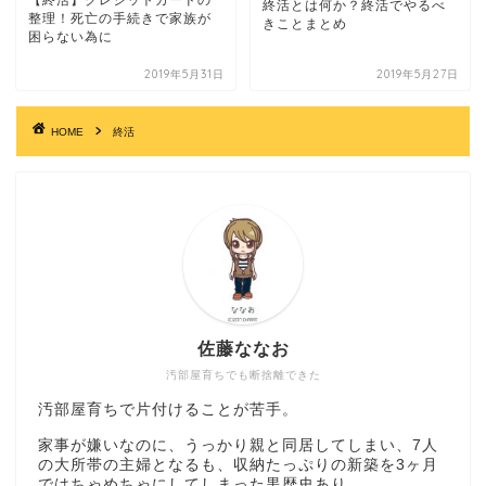
終活とは何か？終活でやるべ
整理！死亡の手続きで家族が
きことまとめ
困らない為に
2019年5月31日
2019年5月27日
HOME
終活
佐藤ななお
汚部屋育ちでも断捨離できた
汚部屋育ちで片付けることが苦手。
家事が嫌いなのに、うっかり親と同居してしまい、7人
の大所帯の主婦となるも、収納たっぷりの新築を3ヶ月
ではちゃめちゃにしてしまった黒歴史あり。