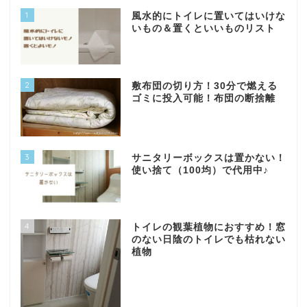
1
風水的にトイレに置いてはいけな
いもの＆置くといいものリスト
2
敷布団の切り方！30分で燃える
ゴミに投入可能！布団の断捨離
3
サニタリーボックスは置かない！
使い捨て（100均）で代用中♪
4
トイレの観葉植物におすすめ！窓
のない日陰のトイレでも枯れない
植物