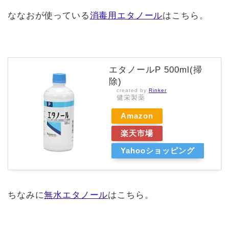
ななおが使っている
消毒用エタノール
はこちら。
エタノールP 500ml(掃
除)
created by
Rinker
健栄製薬
Amazon
楽天市場
Yahooショッピング
ちなみに
無水エタノール
はこちら。