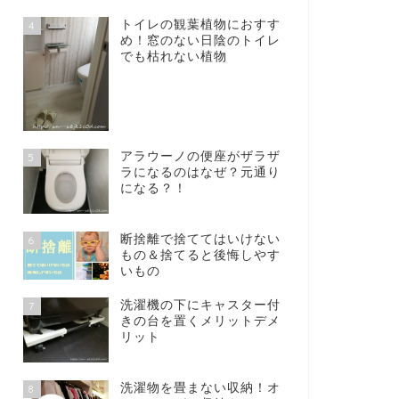
トイレの観葉植物におすす
4
め！窓のない日陰のトイレ
でも枯れない植物
アラウーノの便座がザラザ
5
ラになるのはなぜ？元通り
になる？！
断捨離で捨ててはいけない
6
もの＆捨てると後悔しやす
いもの
洗濯機の下にキャスター付
7
きの台を置くメリットデメ
リット
洗濯物を畳まない収納！オ
8