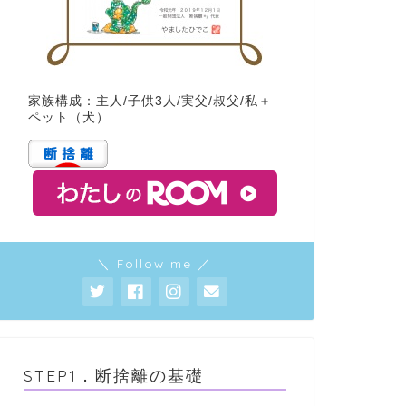
家族構成：主人/子供3人/実父/叔父/私＋
ペット（犬）
＼ Follow me ／
STEP1．断捨離の基礎