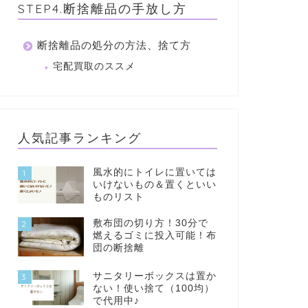
STEP4.断捨離品の手放し方
断捨離品の処分の方法、捨て方
宅配買取のススメ
人気記事ランキング
風水的にトイレに置いては
1
いけないもの＆置くといい
ものリスト
敷布団の切り方！30分で
2
燃えるゴミに投入可能！布
団の断捨離
サニタリーボックスは置か
3
ない！使い捨て（100均）
で代用中♪