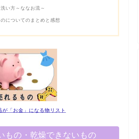
を洗い方～ななお流～
ものについてのまとめと感想
品が「お金」になる物リスト
いもの・乾燥できないもの