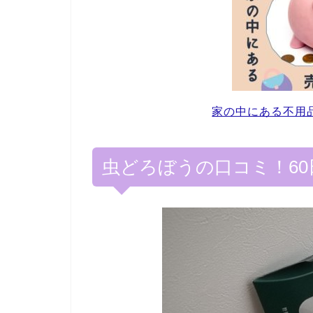
家の中にある不用
虫どろぼうの口コミ！6