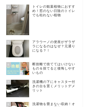
トイレの観葉植物におすす
4
め！窓のない日陰のトイレ
でも枯れない植物
アラウーノの便座がザラザ
5
ラになるのはなぜ？元通り
になる？！
断捨離で捨ててはいけない
6
もの＆捨てると後悔しやす
いもの
洗濯機の下にキャスター付
7
きの台を置くメリットデメ
リット
洗濯物を畳まない収納！オ
8