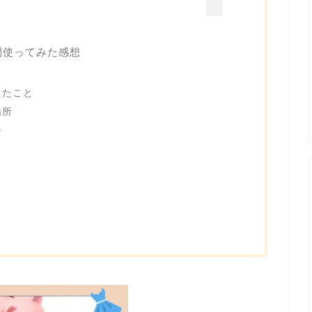
間使ってみた感想
えたこと
場所
子