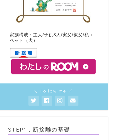
家族構成：主人/子供3人/実父/叔父/私＋
ペット（犬）
＼ Follow me ／
STEP1．断捨離の基礎