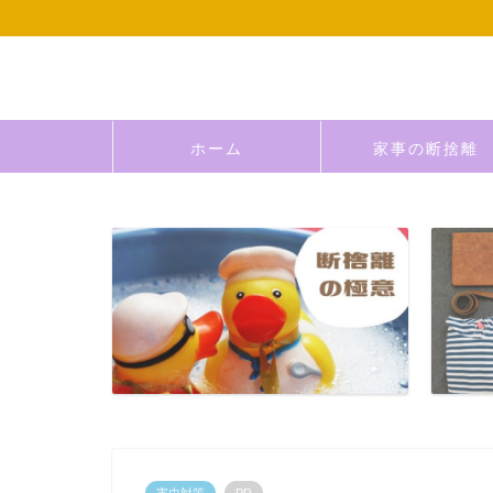
ホーム
家事の断捨離
害虫対策
PR