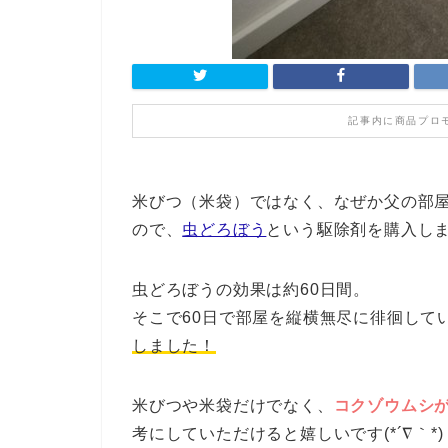
記事内に商品プロ
米びつ（米袋）ではなく、なぜか父の部
ので、
虫どろぼう
という駆除剤を購入し
虫どろぼうの効果は約60日間。
そこで60日で部屋を縦横無尽に徘徊して
しました！
米びつや米袋だけでなく、
コクゾウムシ
考にしていただけると嬉しいです(*´∇｀*)