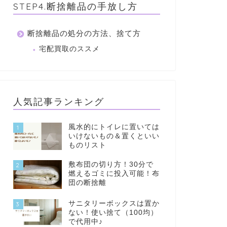
STEP4.断捨離品の手放し方
断捨離品の処分の方法、捨て方
宅配買取のススメ
人気記事ランキング
風水的にトイレに置いては
1
いけないもの＆置くといい
ものリスト
敷布団の切り方！30分で
2
燃えるゴミに投入可能！布
団の断捨離
サニタリーボックスは置か
3
ない！使い捨て（100均）
で代用中♪