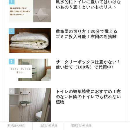
1
風水的にトイレに置いてはいけな
いもの＆置くといいものリスト
2
敷布団の切り方！30分で燃える
ゴミに投入可能！布団の断捨離
3
サニタリーボックスは置かない！
使い捨て（100均）で代用中♪
4
トイレの観葉植物におすすめ！窓
のない日陰のトイレでも枯れない
植物
断捨離の極意
物別の断捨離
場所別の断捨離