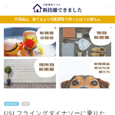
不用品は、捨てるより宅配買取で売ったほうが楽ちん
おでかけ
PR
USJ フライングダイナソーに乗りた